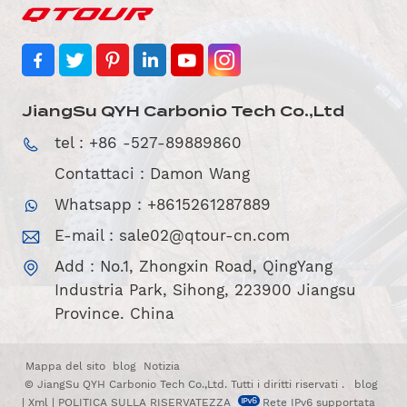
JiangSu QYH Carbonio Tech Co.,Ltd
tel : +86 -527-89889860
Contattaci : Damon Wang
Whatsapp : +8615261287889
E-mail :
sale02@qtour-cn.com
Add : No.1, Zhongxin Road, QingYang
Industria Park, Sihong, 223900 Jiangsu
Province. China
Mappa del sito
blog
Notizia
© JiangSu QYH Carbonio Tech Co.,Ltd. Tutti i diritti riservati .
blog
|
Xml
|
POLITICA SULLA RISERVATEZZA
Rete IPv6 supportata