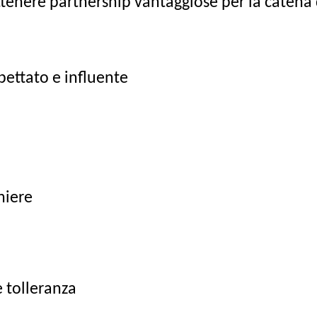
ttenere partnership vantaggiose per la catena 
pettato e influente
niere
e tolleranza