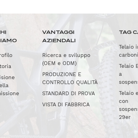
HI
VANTAGGI
TAG C
SIAMO
AZIENDALI
Telaio 
carbon
rofilo
Ricerca e sviluppo
(OEM e ODM)
Telaio 
toria
a
PRODUZIONE E
isione
sospen
CONTROLLO QUALITÀ
ella
Telaio
issione
STANDARD DI PROVA
con
VISTA DI FABBRICA
sospen
29er