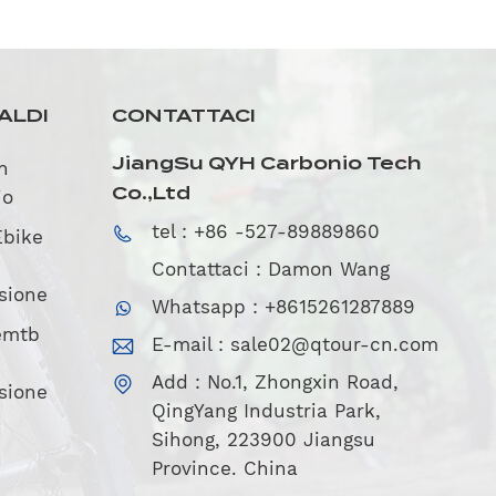
ALDI
CONTATTACI
JiangSu QYH Carbonio Tech
in
Co.,Ltd
io
tel : +86 -527-89889860
Ebike
Contattaci : Damon Wang
sione
Whatsapp : +8615261287889
 emtb
E-mail :
sale02@qtour-cn.com
Add : No.1, Zhongxin Road,
sione
QingYang Industria Park,
Sihong, 223900 Jiangsu
Province. China