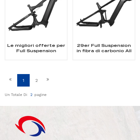
Le migliori offerte per
29er Full Suspension
Full Suspension
in fibra di carbonio All
Carbon Fiber Fat
Mountain Frame Fit
EMTB Frame Fit
Bafang Motor
Bafang Motor M620
M510/M560
sono su ✓ Confronta
prezzi e
1
2
caratteristiche di
prodotti nuovi e usati
✓ Molti articoli con
Un Totale Di
2
Pagine
consegna gratis!