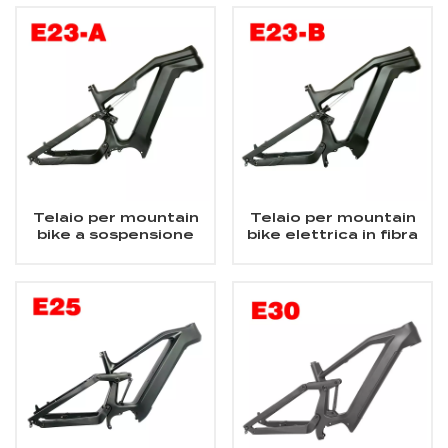
Bafang M620 Telaio
Bafang E-Mountain
per bicicletta elettrica
Fat a sospensione
completa in carbonio
Telaio per mountain
Telaio per mountain
bike a sospensione
bike elettrica in fibra
completa in fibra di
di carbonio 48V 500w
carbonio Telaio per E-
a sospensione
MTB grasso con
completa
motore centrale da
1000 W