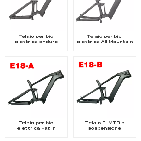
Telaio per bici
Telaio per bici
elettrica enduro
elettrica All Mountain
Telaio per bici
in carbonio Telaio
elettrica Bafang
Shimano EP801 per
M510/ M560 in
bici elettrica a
carbonio con
sospensione
sospensione
completa in carbonio
completa
Telaio per bici
Telaio E-MTB a
elettrica Fat in
sospensione
carbonio Motore
completa Telaio in
centrale da 1000 W
carbonio per bici