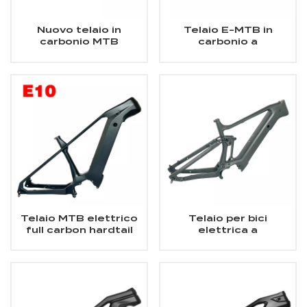
Nuovo telaio in
Telaio E-MTB in
carbonio MTB
carbonio a
elettrico a
sospensione
sospensione
completa Shimano
completa per All
Mountain
Telaio MTB elettrico
Telaio per bici
full carbon hardtail
elettrica a
leggero
sospensione
completa Ebike
Bafang in carbonio