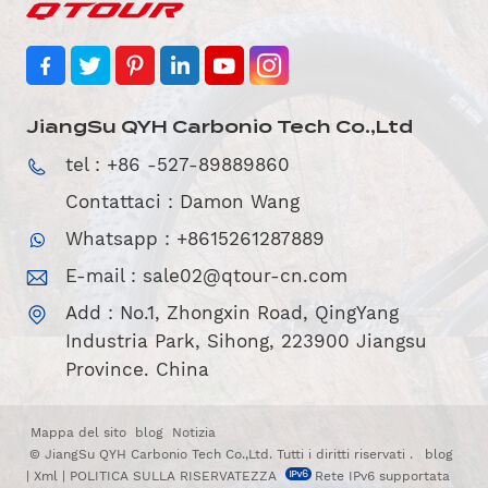
JiangSu QYH Carbonio Tech Co.,Ltd
tel : +86 -527-89889860
Contattaci : Damon Wang
Whatsapp : +8615261287889
E-mail :
sale02@qtour-cn.com
Add : No.1, Zhongxin Road, QingYang
Industria Park, Sihong, 223900 Jiangsu
Province. China
Mappa del sito
blog
Notizia
© JiangSu QYH Carbonio Tech Co.,Ltd. Tutti i diritti riservati .
blog
|
Xml
|
POLITICA SULLA RISERVATEZZA
Rete IPv6 supportata