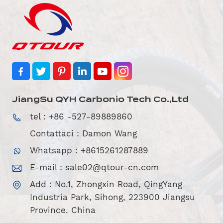
JiangSu QYH Carbonio Tech Co.,Ltd
tel : +86 -527-89889860
Contattaci : Damon Wang
Whatsapp : +8615261287889
E-mail :
sale02@qtour-cn.com
Add : No.1, Zhongxin Road, QingYang
Industria Park, Sihong, 223900 Jiangsu
Province. China