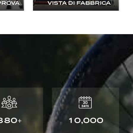
PROVA
VISTA DI FABBRICA
3
8
0
1
0
0
0
0
,
+