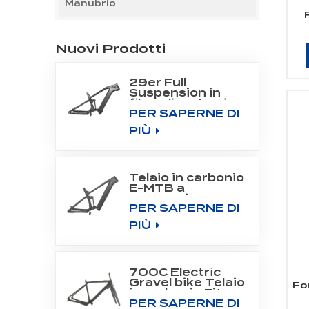
Manubrio
Nuovi Prodotti
29er Full
Suspension in
fibra di carbonio
PER SAPERNE DI
All Mountain
Frame Fit Bafang
PIÙ
Motor
M510/M560
Telaio in carbonio
E-MTB a
sospensione
PER SAPERNE DI
completa per
motore a
PIÙ
trasmissione
centrale
SHIMANO DU-
EP800
700C Electric
Gravel bike Telaio
For
in carbonio Fit
PER SAPERNE DI
Fazua Evation