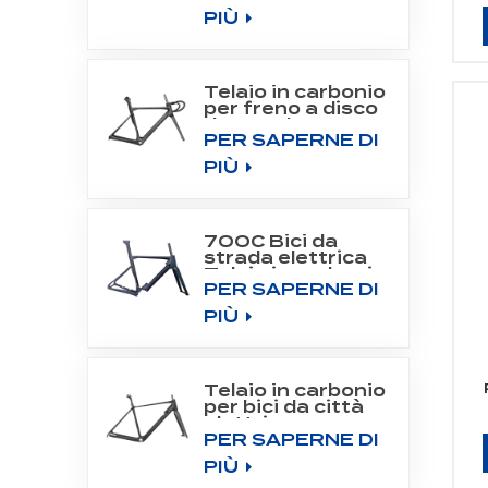
Drive System
PIÙ
Telaio in carbonio
per freno a disco
da strada 700C
PER SAPERNE DI
Aero Road
PIÙ
700C Bici da
strada elettrica
Telaio in carbonio
PER SAPERNE DI
Fit Bafang Motor
M800
PIÙ
Telaio in carbonio
per bici da città
elettrica con
PER SAPERNE DI
motore
posteriore 700C
PIÙ