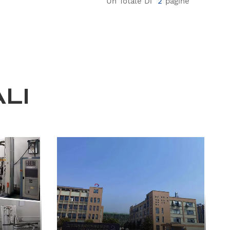
Un Totale Di
2
Pagine
LI