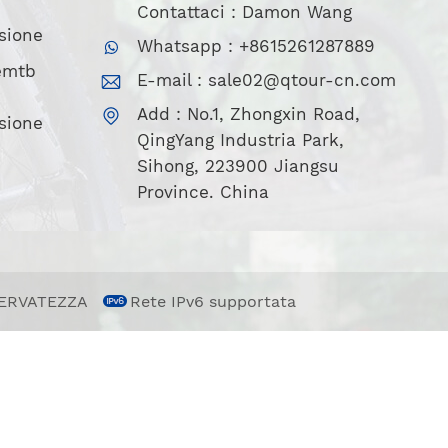
Contattaci : Damon Wang
sione
Whatsapp : +8615261287889
 emtb
E-mail :
sale02@qtour-cn.com
Add : No.1, Zhongxin Road,
sione
QingYang Industria Park,
Sihong, 223900 Jiangsu
Province. China
SERVATEZZA
Rete IPv6 supportata