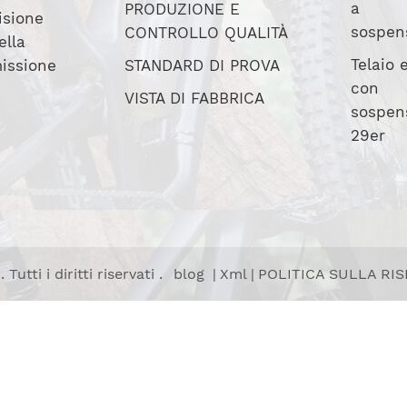
a
PRODUZIONE E
isione
sospen
CONTROLLO QUALITÀ
ella
Telaio
issione
STANDARD DI PROVA
con
VISTA DI FABBRICA
sospen
29er
tti i diritti riservati .
blog
|
Xml
|
POLITICA SULLA RI