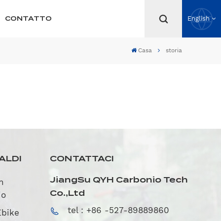
CONTATTO
English
Casa
storia
ALDI
CONTATTACI
JiangSu QYH Carbonio Tech
in
Co.,Ltd
io
tel : +86 -527-89889860
Ebike