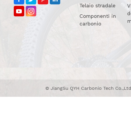
Telaio stradale
V
d
Componenti in
m
carbonio
© JiangSu QYH Carbonio Tech Co.,Ltd. Tu