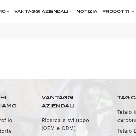
MO
VANTAGGI AZIENDALI
NOTIZIA
PRODOTTI
HI
VANTAGGI
TAG C
SIAMO
AZIENDALI
Telaio 
carbon
rofilo
Ricerca e sviluppo
(OEM e ODM)
Telaio 
toria