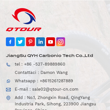
JiangSu QYH Carbonio Tech Co.,Ltd
tel : +86 -527-89889860
Contattaci : Damon Wang
Whatsapp : +8615261287889
E-mail :
sale02@qtour-cn.com
Add : No.1, Zhongxin Road, QingYang
Industria Park, Sihong, 223900 Jiangsu