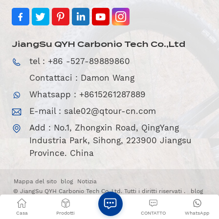
JiangSu QYH Carbonio Tech Co.,Ltd
tel : +86 -527-89889860
Contattaci : Damon Wang
Whatsapp : +8615261287889
E-mail :
sale02@qtour-cn.com
Add : No.1, Zhongxin Road, QingYang
Industria Park, Sihong, 223900 Jiangsu
Province. China
Mappa del sito
blog
Notizia
© JiangSu QYH Carbonio Tech Co.,Ltd. Tutti i diritti riservati .
blog
|
Xml
|
POLITICA SULLA RISERVATEZZA
Rete IPv6 supportata
Casa
Prodotti
CONTATTO
WhatsApp