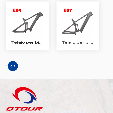
Telaio per bici elettrica enduro Telaio per bici elettrica Bafang M510/ M560 in carbonio con sospensione completa
Telaio per bici elettrica All Mountain in carbonio Telaio Shimano EP801 per bici elettrica a sospensione completa in carbonio