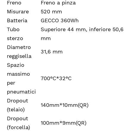
Freno
Freno a pinza
Misurare
520 mm
Batteria
GECCO 360Wh
Tubo
Superiore 44 mm, inferiore 50,6
sterzo
mm
Diametro
31,6 mm
reggisella
Spazio
massimo
700°C*32°C
per
pneumatici
Dropout
140mm*10mm(QR)
(telaio)
Dropout
100mm*9mm(QR)
(forcella)