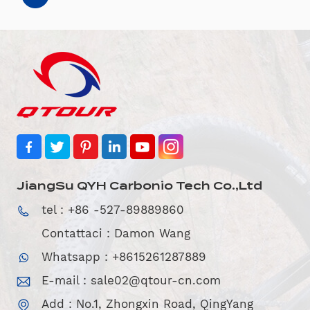
JiangSu QYH Carbonio Tech Co.,Ltd
tel : +86 -527-89889860
Contattaci : Damon Wang
Whatsapp : +8615261287889
E-mail :
sale02@qtour-cn.com
Add : No.1, Zhongxin Road, QingYang