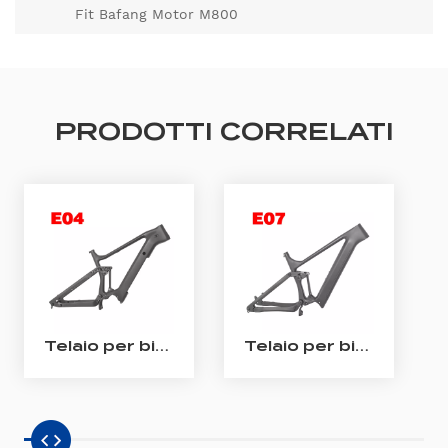
Fit Bafang Motor M800
PRODOTTI CORRELATI
Telaio per bici elettrica enduro Telaio per bici elettrica Bafang M510/ M560 in carbonio con sospensione completa
Telaio per bici elettrica All Mountain in carbonio Telaio Shimano EP801 per bici elettrica a sospensione completa in carbonio