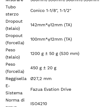
Tubo
Conico 1-1/8", 1-1/2"
sterzo
Dropout
142mm*φ12mm (TA)
(telaio)
Dropout
100mm*φ12mm (TA)
(forcella)
Peso
1200 g ± 50 g (530 mm)
(telaio)
Peso
450 g ± 20 g
(forcella)
Reggisella
Ø27,2 mm
E-
Fazua Evation Drive
Sistema
Norma di
ISO4210