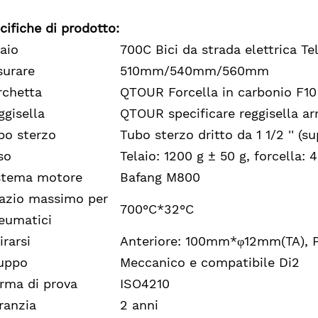
cifiche di prodotto:
laio
700C Bici da strada elettrica T
surare
510mm/540mm/560mm
rchetta
QTOUR Forcella in carbonio F10
ggisella
QTOUR specificare reggisella ar
bo sterzo
Tubo sterzo dritto da 1 1/2 '' (
so
Telaio: 1200 g ± 50 g, forcella: 
stema motore
Bafang M800
azio massimo per
700°C*32°C
eumatici
irarsi
Anteriore: 100mm*φ12mm(TA), 
uppo
Meccanico e compatibile Di2
rma di prova
ISO4210
ranzia
2 anni