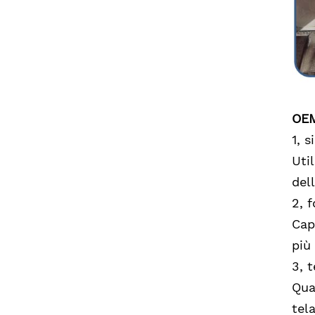
OEM
1, 
Uti
del
2, 
Cap
più 
3, 
Qua
tel