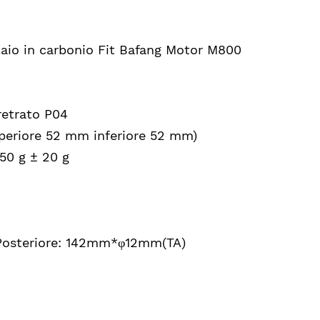
elaio in carbonio Fit Bafang Motor M800
retrato P04
superiore 52 mm inferiore 52 mm)
450 g ± 20 g
Posteriore: 142mm*φ12mm(TA)