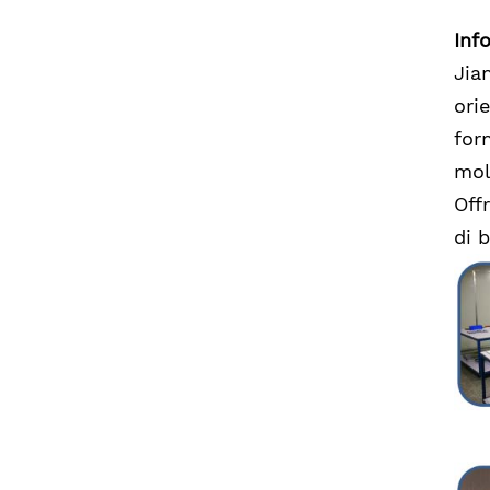
Inf
Jia
ori
for
mol
Off
di b