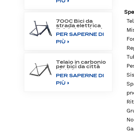
PIÙ
Spe
Te
700C Bici da
strada elettrica
Mi
Telaio in carbonio
PER SAPERNE DI
Fit Bafang Motor
Fo
M800
PIÙ
Re
Tu
Telaio in carbonio
Pe
per bici da città
elettrica con
Si
PER SAPERNE DI
motore
posteriore 700C
PIÙ
Sp
pn
Rit
Gr
No
Ga