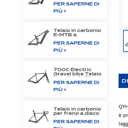
PER SAPERNE DI
All Mountain
Frame Fit Bafang
PIÙ
Motor
M510/M560
Telaio in carbonio
E-MTB a
sospensione
PER SAPERNE DI
completa per
motore a
PIÙ
trasmissione
centrale
SHIMANO DU-
EP800
700C Electric
Gravel bike Telaio
in carbonio Fit
D
PER SAPERNE DI
Fazua Evation
Drive System
PIÙ
QYH
Telaio in carbonio
per freno a disco
è p
da strada 700C
PER SAPERNE DI
Aero Road
leg