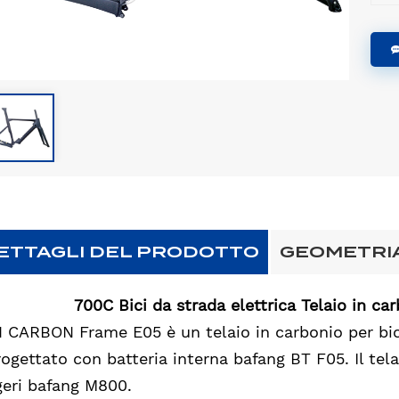
ETTAGLI DEL PRODOTTO
GEOMETRI
700C Bici da strada elettrica Telaio in c
 CARBON Frame E05 è un telaio in carbonio per bici 
rogettato con batteria interna bafang BT F05. Il tel
geri bafang M800.