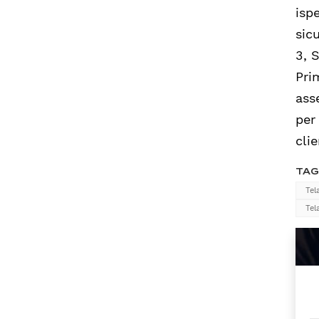
isp
sicu
3, 
Pri
ass
per
clie
TAG
Tel
Tel