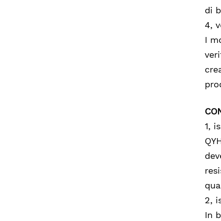
di 
4, 
I m
ver
cre
pro
CON
1, 
QYH
dev
res
qua
2, 
In 