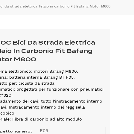
ci da strada elettrica Telaio in carbonio Fit Bafang Motor M800
0C Bici Da Strada Elettrica
laio In Carbonio Fit Bafang
tor M800
ema elettronico: motori Bafang M800.
eria: batteria interna Bafang BT F05.
etto per: ciclista da strada.
matici: progettati per funzionare con pneumatici
C*32C.
radamento dei cavi: tutto l'instradamento interno
cavi. Instradamento interno del reggisella
scopico.
riale: Fibra di carbonio ad alto modulo
E05
getto numero :