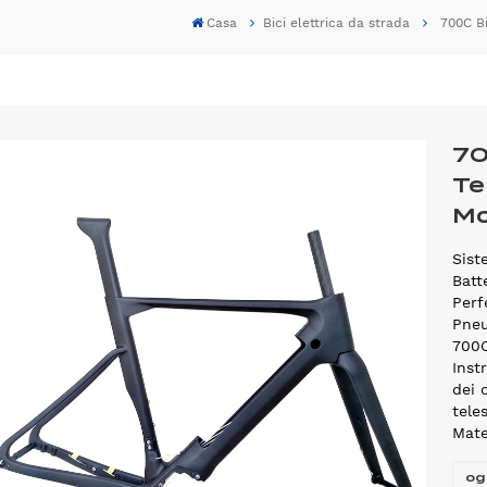
Casa
Bici elettrica da strada
700C Bi
70
Te
Mo
Sist
Batt
Perf
Pneu
700
Inst
dei 
tele
Mate
og