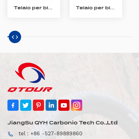
Telaio per bici elettrica enduro Telaio per bici elettrica Bafang M510/ M560 in carbonio con sospensione completa
Telaio per bici elettrica All Mountain in carbonio Telaio Shimano EP801 per bici elettrica a sospensione completa in carbonio
JiangSu QYH Carbonio Tech Co.,Ltd
tel : +86 -527-89889860