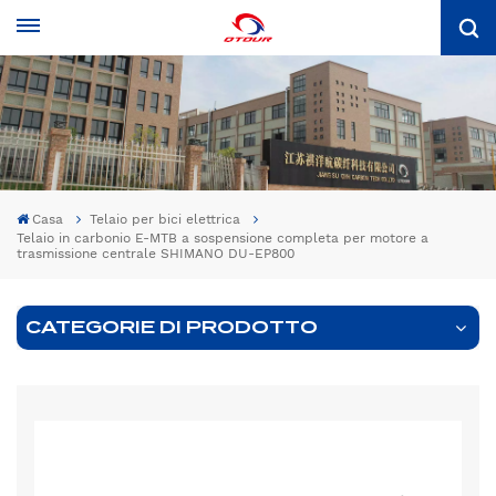
Casa
Telaio per bici elettrica
Telaio in carbonio E-MTB a sospensione completa per motore a
trasmissione centrale SHIMANO DU-EP800
CATEGORIE DI PRODOTTO