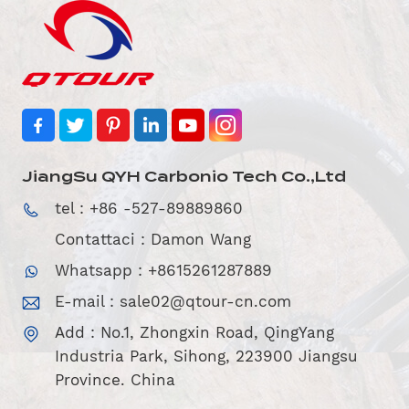
JiangSu QYH Carbonio Tech Co.,Ltd
tel : +86 -527-89889860
Contattaci : Damon Wang
Whatsapp : +8615261287889
E-mail :
sale02@qtour-cn.com
Add : No.1, Zhongxin Road, QingYang
Industria Park, Sihong, 223900 Jiangsu
Province. China