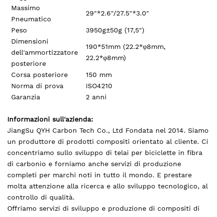
Massimo
29"*2.6"/27.5"*3.0"
Pneumatico
Peso
3950g±50g (17,5")
Dimensioni
190*51mm (22.2*φ8mm,
dell'ammortizzatore
22.2*φ8mm)
posteriore
Corsa posteriore
150 mm
Norma di prova
ISO4210
Garanzia
2 anni
Informazioni sull'azienda:
JiangSu QYH Carbon Tech Co., Ltd Fondata nel 2014. Siamo
un produttore di prodotti compositi orientato al cliente. Ci
concentriamo sullo sviluppo di telai per biciclette in fibra
di carbonio e forniamo anche servizi di produzione
completi per marchi noti in tutto il mondo. E prestare
molta attenzione alla ricerca e allo sviluppo tecnologico, al
controllo di qualità.
Offriamo servizi di sviluppo e produzione di compositi di