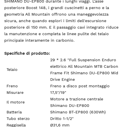
SHIMANO DU-EP800 durante i lunghi viaggi. L'asse
posteriore Boost 148, i grandi cuscinetti a perno e la
geometria All Mountain offrono una maneggevolezza
sicura, anche quando esplori i limiti dell'escursione
posteriore di 150 mm. E il passaggio cavi integrato riduce
la manutenzione e completa le linee pulite del telaio
principale interamente in carbonio.
Specifiche di prodotto:
29 * 2.6 "Full Suspension Enduro
elettrico All Mountain MTB Carbon
Telaio
Frame Fit Shimano DU-EP800 Mid
Drive Engine
Freno
Freno a disco post montaggio
Misurare
17,5"/19"
Motore a trazione centrale
Il motore
Shimano DU-EP800
Batteria
Shimano BT-EP800 (630Wh)
Tubo sterzo
Dritto 1-1/2"
Reggisella
Ø31,6 mm