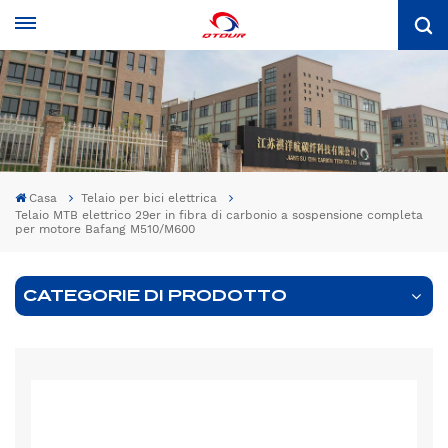
Casa
Telaio per bici elettrica
Telaio MTB elettrico 29er in fibra di carbonio a sospensione completa
per motore Bafang M510/M600
CATEGORIE DI PRODOTTO