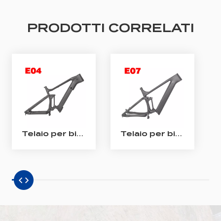
PRODOTTI CORRELATI
Telaio per bici elettrica enduro Telaio per bici elettrica Bafang M510/ M560 in carbonio con sospensione completa
Telaio per bici elettrica All Mountain in carbonio Telaio Shimano EP801 per bici elettrica a sospensione completa in carbonio