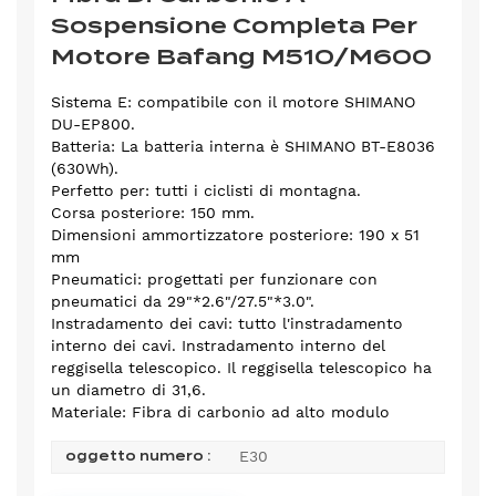
Sospensione Completa Per
Motore Bafang M510/M600
Sistema E: compatibile con il motore SHIMANO
DU-EP800.
Batteria: La batteria interna è SHIMANO BT-E8036
(630Wh).
Perfetto per: tutti i ciclisti di montagna.
Corsa posteriore: 150 mm.
Dimensioni ammortizzatore posteriore: 190 x 51
mm
Pneumatici: progettati per funzionare con
pneumatici da 29"*2.6"/27.5"*3.0".
Instradamento dei cavi: tutto l'instradamento
interno dei cavi. Instradamento interno del
reggisella telescopico. Il reggisella telescopico ha
un diametro di 31,6.
Materiale: Fibra di carbonio ad alto modulo
E30
oggetto numero :