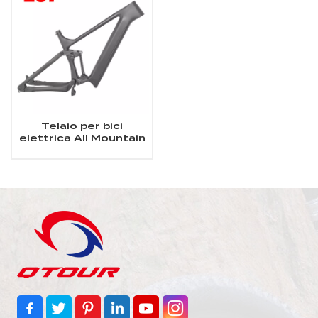
Telaio per bici
elettrica All Mountain
in carbonio Telaio
Shimano EP801 per
bici elettrica a
sospensione
completa in carbonio