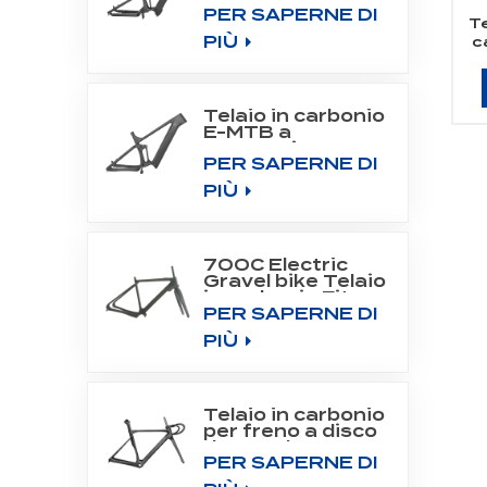
PER SAPERNE DI
All Mountain
Te
Frame Fit Bafang
PIÙ
c
Motor
1
M510/M560
p
Telaio in carbonio
E-MTB a
sospensione
PER SAPERNE DI
completa per
motore a
PIÙ
trasmissione
centrale
SHIMANO DU-
EP800
700C Electric
Gravel bike Telaio
in carbonio Fit
PER SAPERNE DI
Fazua Evation
Drive System
PIÙ
Telaio in carbonio
per freno a disco
da strada 700C
PER SAPERNE DI
Aero Road