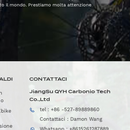
utto il mondo. Prestiamo molta attenzione
ALDI
CONTATTACI
JiangSu QYH Carbonio Tech
in
Co.,Ltd
io
tel : +86 -527-89889860
Ebike
Contattaci : Damon Wang
sione
Whatsapp : +8615261287889