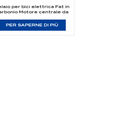
laio per bici elettrica Fat in
arbonio Motore centrale da
000 W Bafang M620 Telaio
er bicicletta elettrica Fat a
PER SAPERNE DI PIÙ
sospensione completa in
carbonio