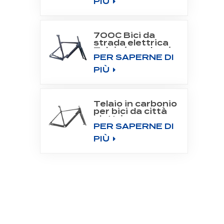
PIÙ
700C Bici da
strada elettrica
Telaio in carbonio
PER SAPERNE DI
Fit Bafang Motor
M800
PIÙ
Telaio in carbonio
per bici da città
elettrica con
PER SAPERNE DI
motore
posteriore 700C
PIÙ