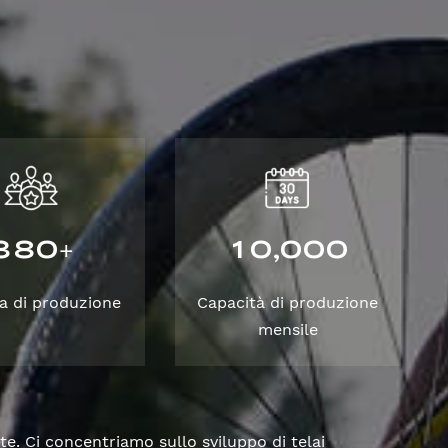
3
8
0
1
0
0
0
0
,
+
a di produzione
Capacità di produzione
mensile
te. Ci concentriamo sullo sviluppo di telai