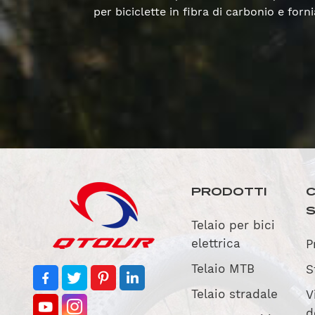
per biciclette in fibra di carbonio e fo
PRODOTTI
C
Telaio per bici
elettrica
P
Telaio MTB
S
Telaio stradale
V
d