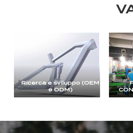
V
Ricerca e sviluppo (OEM
e ODM)
CON