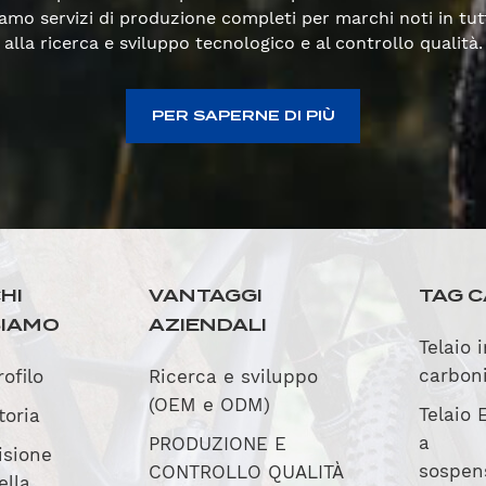
rniamo servizi di produzione completi per marchi noti in t
alla ricerca e sviluppo tecnologico e al controllo qualità.
PER SAPERNE DI PIÙ
HI
VANTAGGI
TAG C
SIAMO
AZIENDALI
Telaio 
carbon
rofilo
Ricerca e sviluppo
(OEM e ODM)
Telaio 
toria
a
PRODUZIONE E
isione
sospen
CONTROLLO QUALITÀ
ella