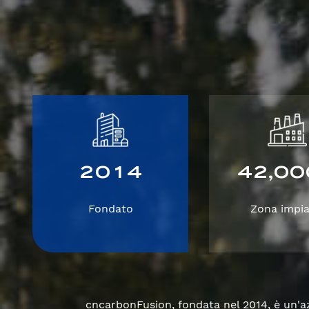
2
0
1
4
4
2
0
0
,
Fondato
Zona impia
cncarbonFusion, fondata nel 2014, è un'azi