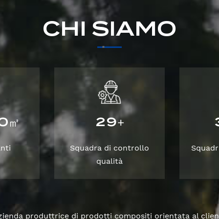
CHI SIAMO
0
2
9
㎡
+
nti
Squadra di controllo
Squadr
qualità
enda produttrice di prodotti compositi orientata al clien