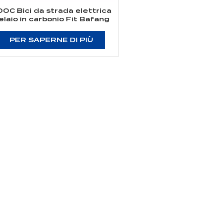
0C Bici da strada elettrica
elaio in carbonio Fit Bafang
Motor M800
PER SAPERNE DI PIÙ