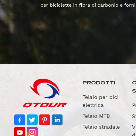
per biciclette in fibra di carbonio e fo
PRODOTTI
C
Telaio per bici
elettrica
P
Telaio MTB
S
Telaio stradale
V
d