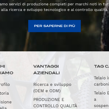
rniamo servizi di produzione completi per marchi noti in t
alla ricerca e sviluppo tecnologico e al controllo qualità.
PER SAPERNE DI PIÙ
HI
VANTAGGI
TAG C
SIAMO
AZIENDALI
Telaio 
carbon
rofilo
Ricerca e sviluppo
(OEM e ODM)
Telaio 
toria
a
PRODUZIONE E
isione
sospen
CONTROLLO QUALITÀ
ella