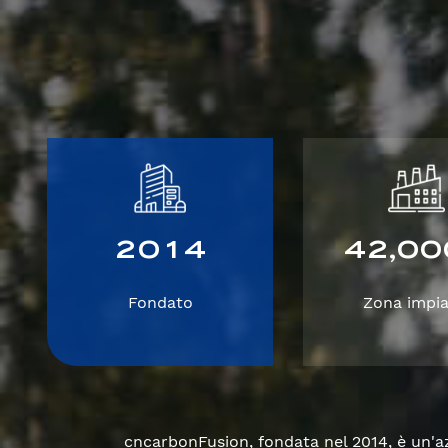
2
0
1
4
4
2
0
0
,
Fondato
Zona impia
cncarbonFusion, fondata nel 2014, è un'azi