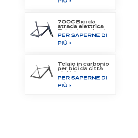
PIÙ
700C Bici da
strada elettrica
Telaio in carbonio
PER SAPERNE DI
Fit Bafang Motor
M800
PIÙ
Telaio in carbonio
per bici da città
elettrica con
PER SAPERNE DI
motore
posteriore 700C
PIÙ