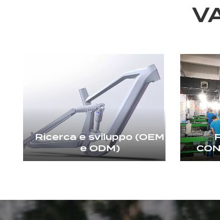
V
Ricerca e sviluppo (OEM
e ODM)
CON