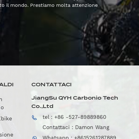
utto il mondo. Prestiamo molta attenzione
ALDI
CONTATTACI
JiangSu QYH Carbonio Tech
in
Co.,Ltd
io
tel : +86 -527-89889860
Ebike
Contattaci : Damon Wang
sione
Whatsapp : +8615261287889