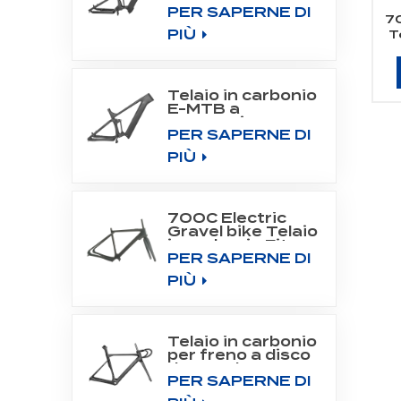
PER SAPERNE DI
All Mountain
70
Frame Fit Bafang
PIÙ
T
Motor
M510/M560
Telaio in carbonio
E-MTB a
sospensione
PER SAPERNE DI
completa per
motore a
PIÙ
trasmissione
centrale
SHIMANO DU-
EP800
700C Electric
Gravel bike Telaio
in carbonio Fit
PER SAPERNE DI
Fazua Evation
Drive System
PIÙ
Telaio in carbonio
per freno a disco
da strada 700C
PER SAPERNE DI
Aero Road