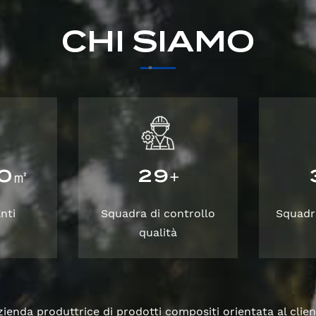
CHI SIAMO
0
2
9
㎡
+
nti
Squadra di controllo
Squadr
qualità
enda produttrice di prodotti compositi orientata al clien