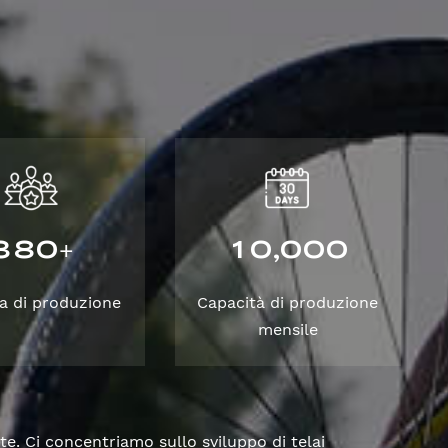
3
8
0
1
0
0
0
0
,
+
a di produzione
Capacità di produzione
mensile
te. Ci concentriamo sullo sviluppo di telai