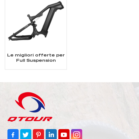
Le migliori offerte per
Full Suspension
Carbon Fiber Fat
EMTB Frame Fit
Bafang Motor M620
sono su ✓ Confronta
prezzi e
caratteristiche di
prodotti nuovi e usati
✓ Molti articoli con
consegna gratis!