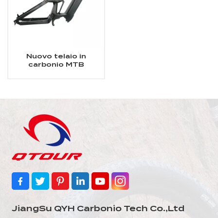
Nuovo telaio in
carbonio MTB
elettrico a
sospensione
completa per All
Mountain
JiangSu QYH Carbonio Tech Co.,Ltd