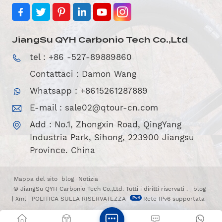
JiangSu QYH Carbonio Tech Co.,Ltd
tel : +86 -527-89889860
Contattaci : Damon Wang
Whatsapp : +8615261287889
E-mail :
sale02@qtour-cn.com
Add : No.1, Zhongxin Road, QingYang
Industria Park, Sihong, 223900 Jiangsu
Province. China
Mappa del sito
blog
Notizia
© JiangSu QYH Carbonio Tech Co.,Ltd. Tutti i diritti riservati .
blog
|
Xml
|
POLITICA SULLA RISERVATEZZA
Rete IPv6 supportata