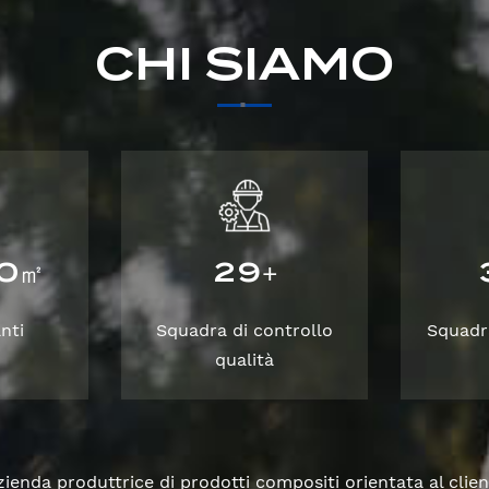
CHI SIAMO
0
2
9
㎡
+
nti
Squadra di controllo
Squadr
qualità
enda produttrice di prodotti compositi orientata al clien