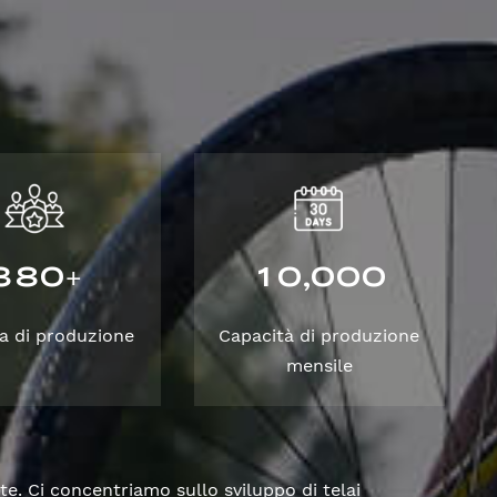
3
8
0
1
0
0
0
0
,
+
a di produzione
Capacità di produzione
mensile
te. Ci concentriamo sullo sviluppo di telai