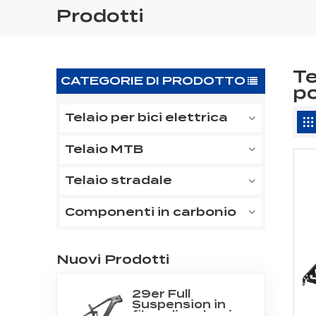
Prodotti
Te
CATEGORIE DI PRODOTTO
po
Telaio per bici elettrica
Telaio MTB
Telaio stradale
Componenti in carbonio
Nuovi Prodotti
29er Full
Suspension in
fibra di carbonio