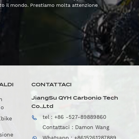
utto il mondo. Prestiamo molta attenzione
ALDI
CONTATTACI
JiangSu QYH Carbonio Tech
in
Co.,Ltd
io
tel : +86 -527-89889860
Ebike
Contattaci : Damon Wang
sione
Whatsapp : +8615261287889