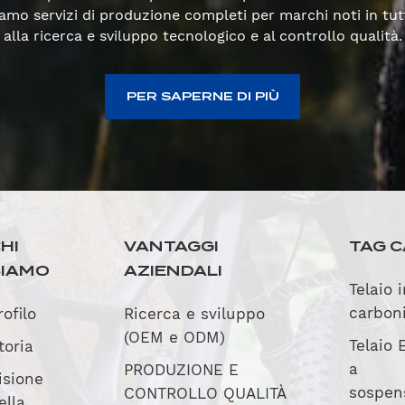
rniamo servizi di produzione completi per marchi noti in t
alla ricerca e sviluppo tecnologico e al controllo qualità.
PER SAPERNE DI PIÙ
HI
VANTAGGI
TAG C
SIAMO
AZIENDALI
Telaio 
carbon
rofilo
Ricerca e sviluppo
(OEM e ODM)
Telaio 
toria
a
PRODUZIONE E
isione
sospen
CONTROLLO QUALITÀ
ella