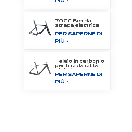
PIÙ
700C Bici da
strada elettrica
Telaio in carbonio
PER SAPERNE DI
Fit Bafang Motor
M800
PIÙ
Telaio in carbonio
per bici da città
elettrica con
PER SAPERNE DI
motore
posteriore 700C
PIÙ