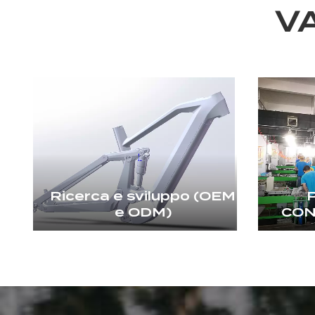
V
Ricerca e sviluppo (OEM
e ODM)
CON