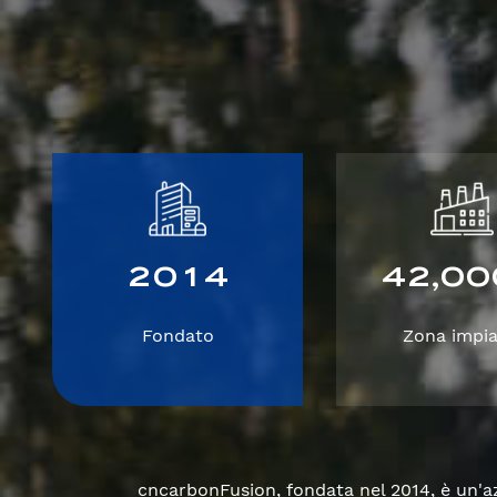
2
0
1
4
4
2
0
0
,
Fondato
Zona impia
cncarbonFusion, fondata nel 2014, è un'azi