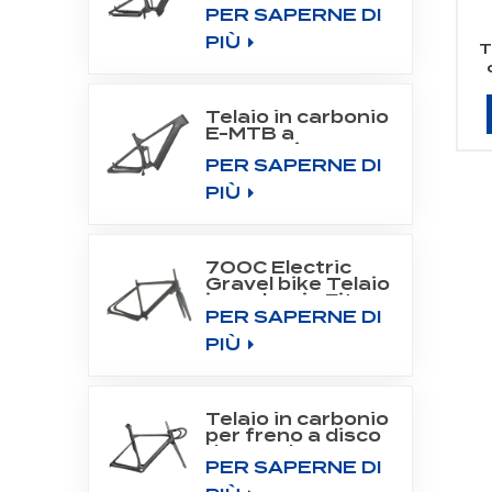
PER SAPERNE DI
All Mountain
Frame Fit Bafang
PIÙ
Motor
T
M510/M560
Telaio in carbonio
E-MTB a
sospensione
PER SAPERNE DI
completa per
motore a
PIÙ
trasmissione
centrale
SHIMANO DU-
EP800
700C Electric
Gravel bike Telaio
in carbonio Fit
PER SAPERNE DI
Fazua Evation
Drive System
PIÙ
Telaio in carbonio
per freno a disco
da strada 700C
PER SAPERNE DI
Aero Road