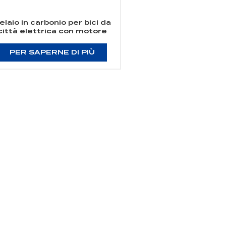
elaio in carbonio per bici da
città elettrica con motore
posteriore 700C
PER SAPERNE DI PIÙ