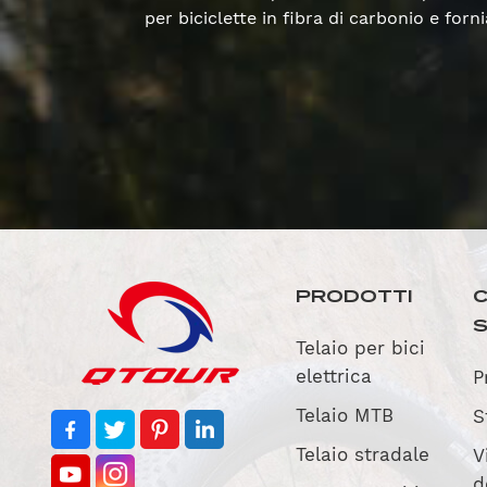
per biciclette in fibra di carbonio e fo
PRODOTTI
C
Telaio per bici
elettrica
P
Telaio MTB
S
Telaio stradale
V
d