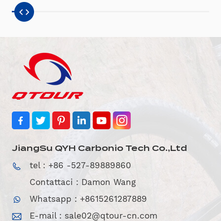
JiangSu QYH Carbonio Tech Co.,Ltd
tel : +86 -527-89889860
Contattaci : Damon Wang
Whatsapp : +8615261287889
E-mail :
sale02@qtour-cn.com