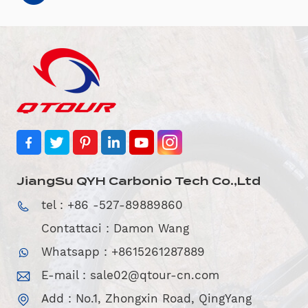
JiangSu QYH Carbonio Tech Co.,Ltd
tel : +86 -527-89889860
Contattaci : Damon Wang
Whatsapp : +8615261287889
E-mail :
sale02@qtour-cn.com
Add : No.1, Zhongxin Road, QingYang