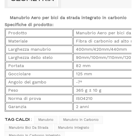
Manubrio Aero per bici da strada integrato in carbonio
Specifiche di prodotto:
Prodotto
Manubrio Aero per bici da s
Materiale
Fibra di carbonio ad alto m
Larghezza manubrio
400mm/420mm/440mm
Larghezza dello stelo
90mm/100mm/110mm/120
Portata
82 mm
Gocciolare
125 mm
Angolo del gambo
-7°
Peso
365 g ± 10 g
Norma di prova
ISO4210
Garanzia
2 anni
TAG CALDI :
Manubrio
Manubrio In Carbonio
Manubrio Bici Da Strada
Manubrio Integrato
Manubrio In Carbonio Integrato