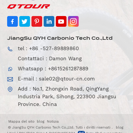
JiangSu QYH Carbonio Tech Co.,Ltd
tel : +86 -527-89889860
Contattaci : Damon Wang
Whatsapp : +8615261287889
E-mail :
sale02@qtour-cn.com
Add : No.1, Zhongxin Road, QingYang
Industria Park, Sihong, 223900 Jiangsu
Province. China
Mappa del sito
blog
Notizia
© JiangSu QYH Carbonio Tech Co.,Ltd. Tutti i diritti riservati .
blog