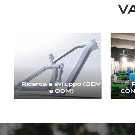
V
Ricerca e sviluppo (OEM
e ODM)
CON