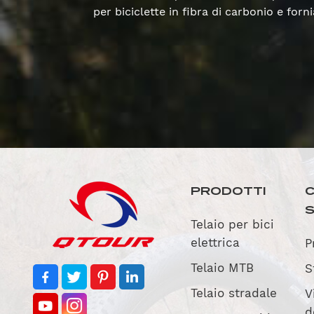
per biciclette in fibra di carbonio e fo
PRODOTTI
C
Telaio per bici
elettrica
P
Telaio MTB
S
Telaio stradale
V
d