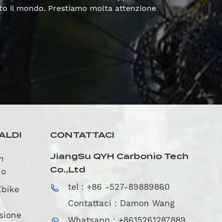
utto il mondo. Prestiamo molta attenzione
ALDI
CONTATTACI
JiangSu QYH Carbonio Tech
in
Co.,Ltd
io
tel : +86 -527-89889860
Ebike
Contattaci : Damon Wang
sione
Whatsapp : +8615261287889