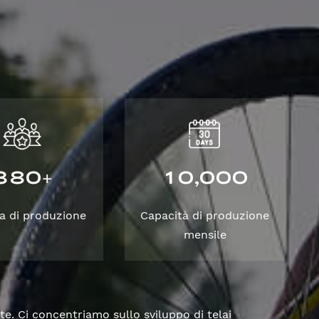
3
8
0
1
0
0
0
0
,
+
a di produzione
Capacità di produzione
mensile
te. Ci concentriamo sullo sviluppo di telai