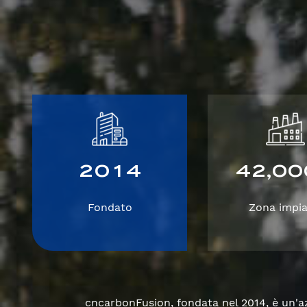
2
0
1
4
4
2
0
0
,
Fondato
Zona impia
cncarbonFusion, fondata nel 2014, è un'azi