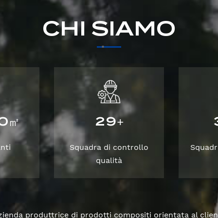
CHI SIAMO
0
2
9
㎡
+
nti
Squadra di controllo
Squadr
qualità
enda produttrice di prodotti compositi orientata al clien