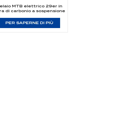
elaio MTB elettrico 29er in
bra di carbonio a sospensione
ompleta per motore Bafang
M510/M600
PER SAPERNE DI PIÙ