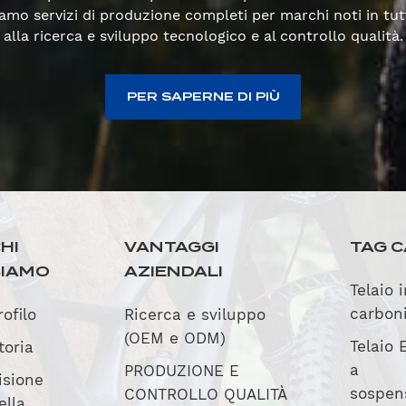
rniamo servizi di produzione completi per marchi noti in t
alla ricerca e sviluppo tecnologico e al controllo qualità.
PER SAPERNE DI PIÙ
HI
VANTAGGI
TAG C
SIAMO
AZIENDALI
Telaio 
carbon
rofilo
Ricerca e sviluppo
(OEM e ODM)
Telaio 
toria
a
PRODUZIONE E
isione
sospen
CONTROLLO QUALITÀ
ella