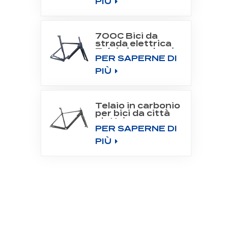
PIÙ
700C Bici da
strada elettrica
Telaio in carbonio
PER SAPERNE DI
Fit Bafang Motor
M800
PIÙ
Telaio in carbonio
per bici da città
elettrica con
PER SAPERNE DI
motore
posteriore 700C
PIÙ