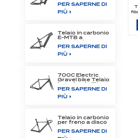
PER SAPERNE DI
All Mountain
T
Frame Fit Bafang
PIÙ
fi
Motor
c
M510/M560
Telaio in carbonio
E-MTB a
sospensione
PER SAPERNE DI
completa per
motore a
PIÙ
trasmissione
centrale
SHIMANO DU-
EP800
700C Electric
Gravel bike Telaio
in carbonio Fit
PER SAPERNE DI
Fazua Evation
Drive System
PIÙ
Telaio in carbonio
per freno a disco
da strada 700C
PER SAPERNE DI
Aero Road