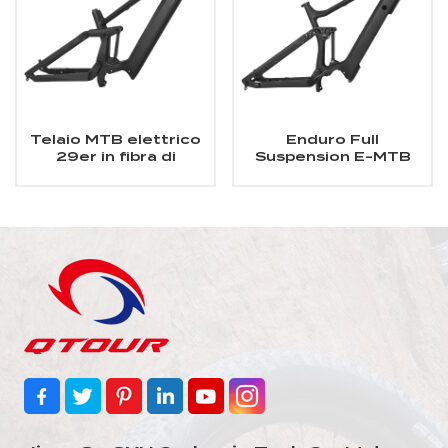
Telaio MTB elettrico
Enduro Full
29er in fibra di
Suspension E-MTB
carbonio a
Carbon Frame Design
sospensione
Fit Bafang Motor
completa per motore
M510/M600
Bafang M510/M600